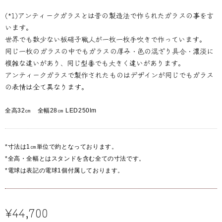
(*1)アンティークガラスとは昔の製造法で作られたガラスの事を言
います。
世界でも数少ない板硝子職人が一枚一枚手吹きで作っています。
同じ一枚のガラスの中でもガラスの厚み・色の混ざり具合・濃淡に
複雑な違いがあり、同じ型番でも大きく違いがあります。
アンティークガラスで製作されたものはデザインが同じでもガラス
の表情は全て異なります。
全高32㎝ 全幅28㎝ LED250lm
*寸法は1㎝単位で約となっております。
*全高・全幅とはスタンドを含む全ての寸法です。
*電球は表記の電球1個付属しております。
¥44,700