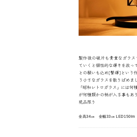
製作後の破片も貴重なガラス
ていくと個性的な輝きを放っ
との願いも込め[繋輝]という
う小さなガラスを散りばめま
「昭和レトロガラス」には何
が何種類かの柄が入る事もあ
現品限り
全高34㎝ 全幅33㎝ LED150lm