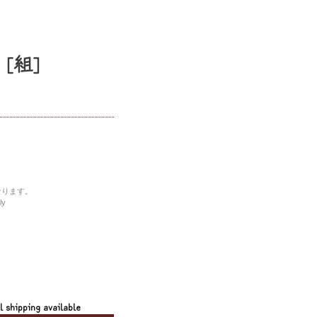
 [組]
なります。
ly
l shipping available