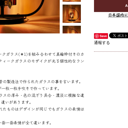
A
日本国内に
Save
通報する
クガラス(＊1)を組み合わせて真鍮枠付きのカ
ティークガラスのモザイクが光る個性的なラン
は昔の製造法で作られたガラスの事を言います。
が一枚一枚手吹きで作っています。
ラスの厚み・色の混ざり具合・濃淡に複雑な違
く違いがあります。
れたものはデザインが同じでもガラスの表情は
一面一面表情が全て違います。