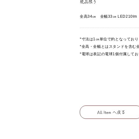
現品限り
全高34㎝ 全幅33㎝ LED210lm
*寸法は1㎝単位で約となってお
*全高・全幅とはスタンドを含む
*電球は表記の電球1個付属して
All Item へ戻る